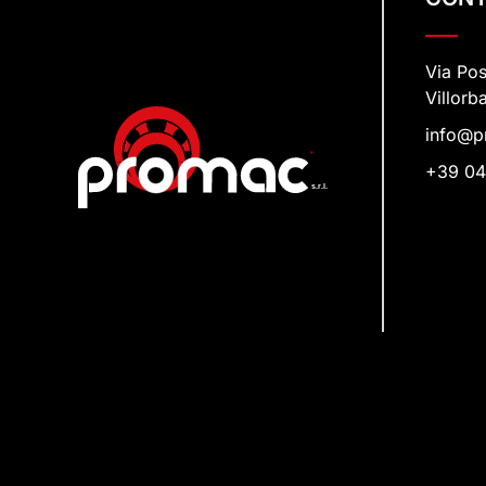
Via Po
Villorb
info@p
+39 04